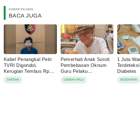
KABAR PILIHAN
BACA JUGA
Kabel Penangkal Petir
Pemerhati Anak Soroti
1 Juta Wa
TVRI Digondol,
Pembebasan Oknum
Terdeteks
Kerugian Tembus Rp80
Guru Pelaku
Diabetes
Juta
Pencabulan, Desak
DAERAH
LEMBAH PALU
KESEHATAN
Proses Hukum
Dilanjutkan