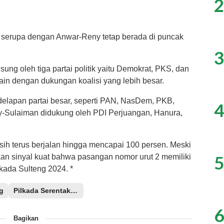
2
n serupa dengan Anwar-Reny tetap berada di puncak
3
ng oleh tiga partai politik yaitu Demokrat, PKS, dan
in dengan dukungan koalisi yang lebih besar.
delapan partai besar, seperti PAN, NasDem, PKB,
4
y-Sulaiman didukung oleh PDI Perjuangan, Hanura,
sih terus berjalan hingga mencapai 100 persen. Meski
5
kan sinyal kuat bahwa pasangan nomor urut 2 memiliki
ada Sulteng 2024. *
g
Pilkada Serentak 2024
6
Bagikan