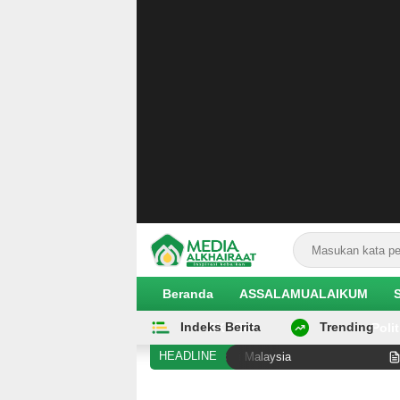
Beranda
ASSALAMUALAIKUM
Indeks Berita
Trending
EKOBIS
Polit
HEADLINE
Diduga Alami Pelanggaran Hak di Malaysia
Hilangnya O