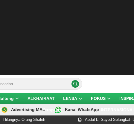
Sulteng
ALKHAIRAAT
LENSA
FOKUS
INSPIR
Advertising MAL
Kanal WhatsApp
ik
Teropong
INTERNASIONA
rang Shaleh
Abdul El Sayed Selangkah Lagi Cetak Sej