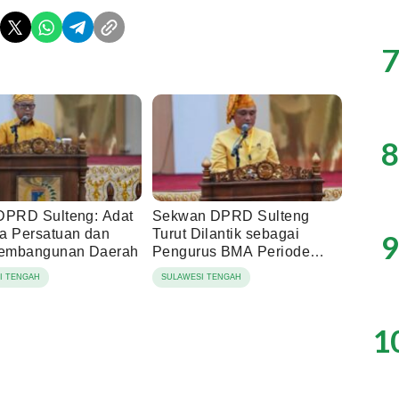
7
8
DPRD Sulteng: Adat
Sekwan DPRD Sulteng
a Persatuan dan
Turut Dilantik sebagai
9
Pembangunan Daerah
Pengurus BMA Periode
2026-2031
I TENGAH
SULAWESI TENGAH
1