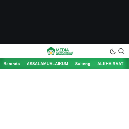
Beranda
ASSALAMUALAIKUM
Sulteng
ALKHAIRAAT