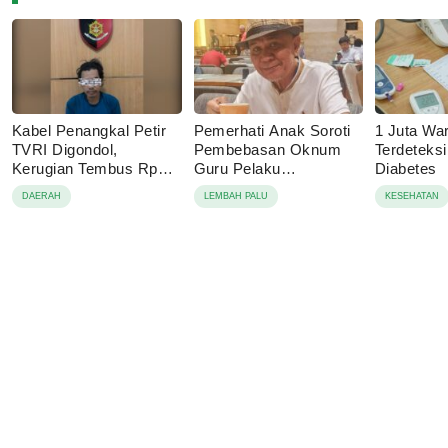
Kabel Penangkal Petir
Pemerhati Anak Soroti
1 Juta Wa
TVRI Digondol,
Pembebasan Oknum
Terdeteks
Kerugian Tembus Rp80
Guru Pelaku
Diabetes
Juta
Pencabulan, Desak
DAERAH
LEMBAH PALU
KESEHATAN
Proses Hukum
Dilanjutkan