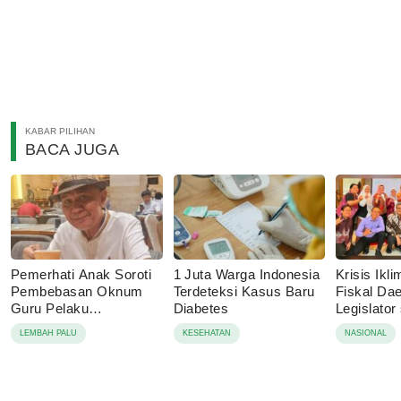
KABAR PILIHAN
BACA JUGA
Pemerhati Anak Soroti
1 Juta Warga Indonesia
Krisis Ik
Pembebasan Oknum
Terdeteksi Kasus Baru
Fiskal Dae
Guru Pelaku
Diabetes
Legislator
Pencabulan, Desak
Dorong A
LEMBAH PALU
KESEHATAN
NASIONAL
Proses Hukum
Ketahanan
Dilanjutkan