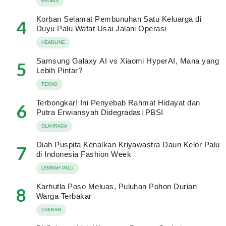
EKOBIS
Korban Selamat Pembunuhan Satu Keluarga di
4
Duyu Palu Wafat Usai Jalani Operasi
HEADLINE
Samsung Galaxy AI vs Xiaomi HyperAI, Mana yang
5
Lebih Pintar?
TEKNO
Terbongkar! Ini Penyebab Rahmat Hidayat dan
6
Putra Erwiansyah Didegradasi PBSI
OLAHRAGA
Diah Puspita Kenalkan Kriyawastra Daun Kelor Palu
7
di Indonesia Fashion Week
LEMBAH PALU
Karhutla Poso Meluas, Puluhan Pohon Durian
8
Warga Terbakar
DAERAH