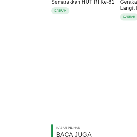
Semarakkan HUT RI Ke-81
Geraka
Langit 
DAERAH
Pemba
DAERAH
KABAR PILIHAN
BACA JUGA