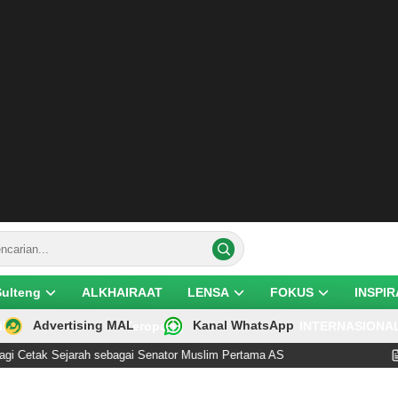
Sulteng
ALKHAIRAAT
LENSA
FOKUS
INSPIR
Advertising MAL
Kanal WhatsApp
ik
Teropong
INTERNASIONA
jarah sebagai Senator Muslim Pertama AS
Buruh Migr