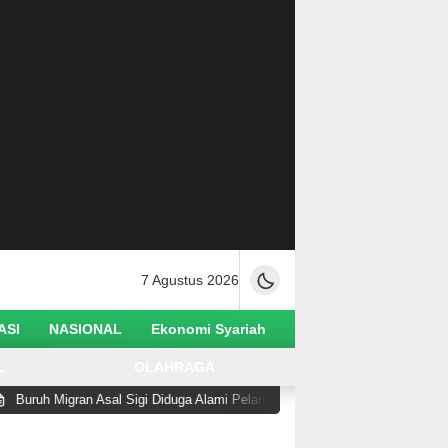
7 Agustus 2026
ASI
NASIONAL
Ekonomi Syariah
L
OLAHRAGA
an Asal Sigi Diduga Alami Pelanggaran Hak di Malaysia