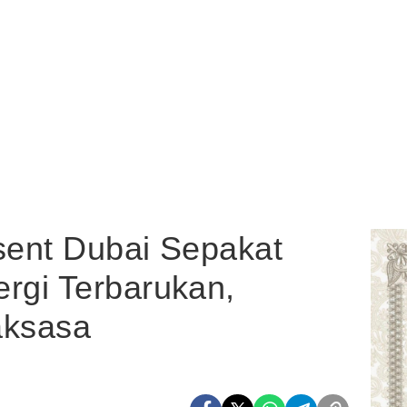
ent Dubai Sepakat
gi Terbarukan,
aksasa