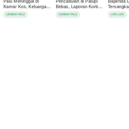
Palu Meninggal di
Pencabulan di Palupi
Bapenda 
Kamar Kos, Keluarga
Bebas, Laporan Korban
Tersangk
Tolak Autopsi
Berujung Damai
Korupsi P
LEMBAH PALU
LEMBAH PALU
LAIN LAIN