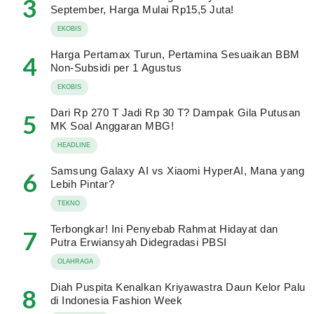
3
September, Harga Mulai Rp15,5 Juta!
EKOBIS
Harga Pertamax Turun, Pertamina Sesuaikan BBM
4
Non-Subsidi per 1 Agustus
EKOBIS
Dari Rp 270 T Jadi Rp 30 T? Dampak Gila Putusan
5
MK Soal Anggaran MBG!
HEADLINE
Samsung Galaxy AI vs Xiaomi HyperAI, Mana yang
6
Lebih Pintar?
TEKNO
Terbongkar! Ini Penyebab Rahmat Hidayat dan
7
Putra Erwiansyah Didegradasi PBSI
OLAHRAGA
Diah Puspita Kenalkan Kriyawastra Daun Kelor Palu
8
di Indonesia Fashion Week