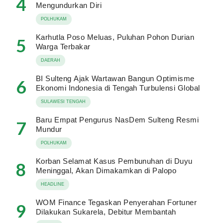
4
Mengundurkan Diri
POLHUKAM
Karhutla Poso Meluas, Puluhan Pohon Durian
5
Warga Terbakar
DAERAH
BI Sulteng Ajak Wartawan Bangun Optimisme
6
Ekonomi Indonesia di Tengah Turbulensi Global
SULAWESI TENGAH
Baru Empat Pengurus NasDem Sulteng Resmi
7
Mundur
POLHUKAM
Korban Selamat Kasus Pembunuhan di Duyu
8
Meninggal, Akan Dimakamkan di Palopo
HEADLINE
WOM Finance Tegaskan Penyerahan Fortuner
9
Dilakukan Sukarela, Debitur Membantah