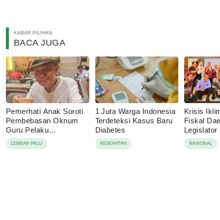
KABAR PILIHAN
BACA JUGA
Pemerhati Anak Soroti
1 Juta Warga Indonesia
Krisis Ik
Pembebasan Oknum
Terdeteksi Kasus Baru
Fiskal Dae
Guru Pelaku
Diabetes
Legislator
Pencabulan, Desak
Dorong A
LEMBAH PALU
KESEHATAN
NASIONAL
Proses Hukum
Ketahanan
Dilanjutkan