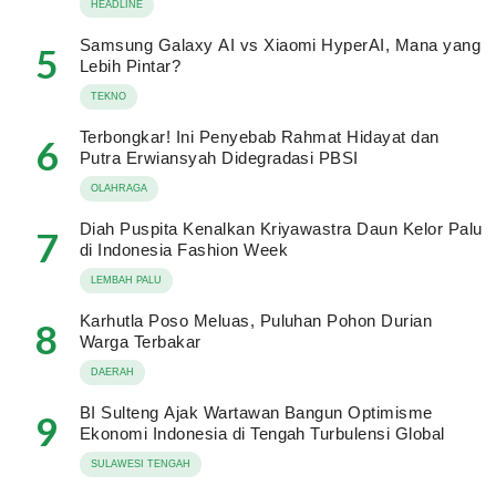
HEADLINE
Samsung Galaxy AI vs Xiaomi HyperAI, Mana yang
5
Lebih Pintar?
TEKNO
Terbongkar! Ini Penyebab Rahmat Hidayat dan
6
Putra Erwiansyah Didegradasi PBSI
OLAHRAGA
Diah Puspita Kenalkan Kriyawastra Daun Kelor Palu
7
di Indonesia Fashion Week
LEMBAH PALU
Karhutla Poso Meluas, Puluhan Pohon Durian
8
Warga Terbakar
DAERAH
BI Sulteng Ajak Wartawan Bangun Optimisme
9
Ekonomi Indonesia di Tengah Turbulensi Global
SULAWESI TENGAH