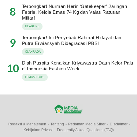
Terbongkar! Nurman Herin ‘Gatekeeper’ Jaringan
8
Febrie, Kelola Emas 74 Kg dan Valas Ratusan
Miliar!
HEADLINE
Terbongkar! Ini Penyebab Rahmat Hidayat dan
9
Putra Erwiansyah Didegradasi PBSI
OLAHRAGA
Diah Puspita Kenalkan Kriyawastra Daun Kelor Palu
10
di Indonesia Fashion Week
LEMBAH PALU
Redaksi & Manajemen
Tentang
Pedoman Media Siber
Disclaimer
Kebijakan Privasi
Frequently Asked Questions (FAQ)