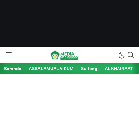
Beranda
ASSALAMUALAIKUM
Sulteng
ALKHAIRAAT