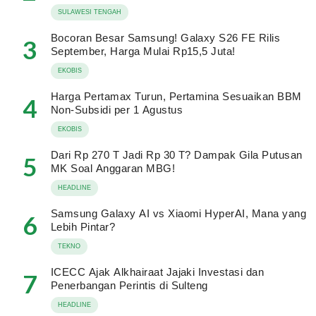
SULAWESI TENGAH
Bocoran Besar Samsung! Galaxy S26 FE Rilis
3
September, Harga Mulai Rp15,5 Juta!
EKOBIS
Harga Pertamax Turun, Pertamina Sesuaikan BBM
4
Non-Subsidi per 1 Agustus
EKOBIS
Dari Rp 270 T Jadi Rp 30 T? Dampak Gila Putusan
5
MK Soal Anggaran MBG!
HEADLINE
Samsung Galaxy AI vs Xiaomi HyperAI, Mana yang
6
Lebih Pintar?
TEKNO
ICECC Ajak Alkhairaat Jajaki Investasi dan
7
Penerbangan Perintis di Sulteng
HEADLINE