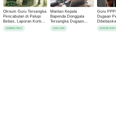
Oknum Guru Tersangka
Mantan Kepala
Guru PPP
Pencabulan di Palupi
Bapenda Donggala
Dugaan P
Bebas, Laporan Korban
Tersangka Dugaan
Dibebaskan
Berujung Damai
Korupsi Pajak Tambang
Sebut Lap
LEMBAH PALU
LAIN LAIN
HUKUM DAN 
Keluarga 