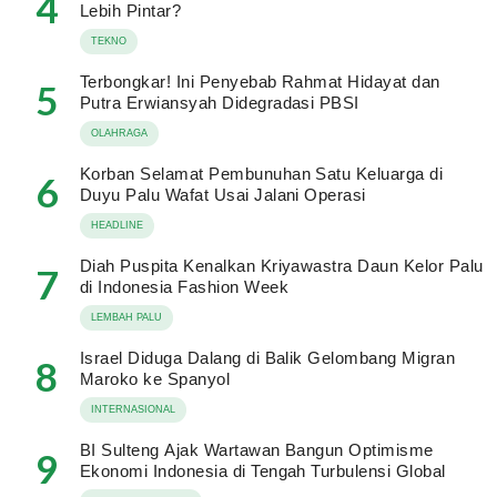
4
Lebih Pintar?
TEKNO
Terbongkar! Ini Penyebab Rahmat Hidayat dan
5
Putra Erwiansyah Didegradasi PBSI
OLAHRAGA
Korban Selamat Pembunuhan Satu Keluarga di
6
Duyu Palu Wafat Usai Jalani Operasi
HEADLINE
Diah Puspita Kenalkan Kriyawastra Daun Kelor Palu
7
di Indonesia Fashion Week
LEMBAH PALU
Israel Diduga Dalang di Balik Gelombang Migran
8
Maroko ke Spanyol
INTERNASIONAL
BI Sulteng Ajak Wartawan Bangun Optimisme
9
Ekonomi Indonesia di Tengah Turbulensi Global