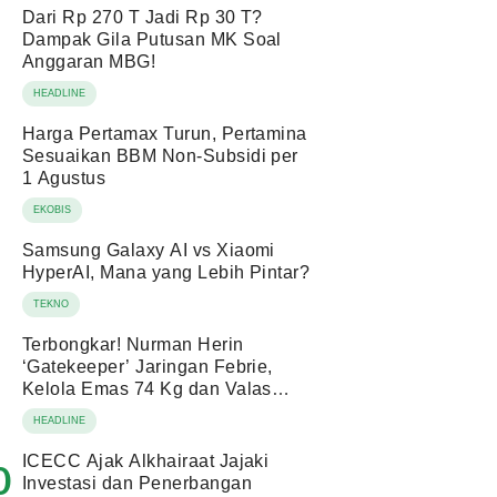
Dari Rp 270 T Jadi Rp 30 T?
Dampak Gila Putusan MK Soal
Anggaran MBG!
HEADLINE
Harga Pertamax Turun, Pertamina
Sesuaikan BBM Non-Subsidi per
1 Agustus
EKOBIS
Samsung Galaxy AI vs Xiaomi
HyperAI, Mana yang Lebih Pintar?
TEKNO
Terbongkar! Nurman Herin
‘Gatekeeper’ Jaringan Febrie,
Kelola Emas 74 Kg dan Valas
Ratusan Miliar!
HEADLINE
ICECC Ajak Alkhairaat Jajaki
0
Investasi dan Penerbangan