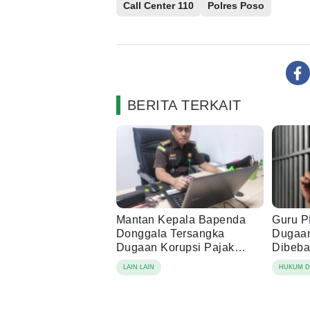
Call Center 110
Polres Poso
BERITA TERKAIT
Mantan Kepala Bapenda
Guru P
Donggala Tersangka
Dugaa
Dugaan Korupsi Pajak
Dibeba
Tambang
Lapora
LAIN LAIN
HUKUM D
Korba