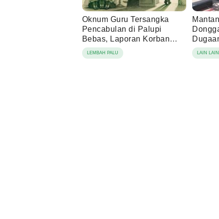
Oknum Guru Tersangka
Mantan
Pencabulan di Palupi
Dongga
Bebas, Laporan Korban
Dugaan
Berujung Damai
Tamba
LEMBAH PALU
LAIN LAI