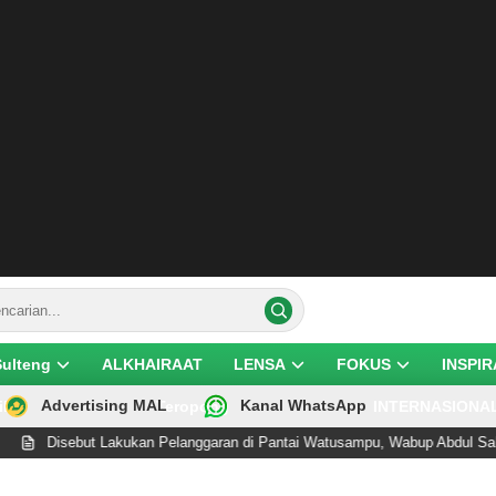
Sulteng
ALKHAIRAAT
LENSA
FOKUS
INSPIR
Advertising MAL
Kanal WhatsApp
ik
Teropong
INTERNASIONA
t Lakukan Pelanggaran di Pantai Watusampu, Wabup Abdul Sahid Tegaskan 