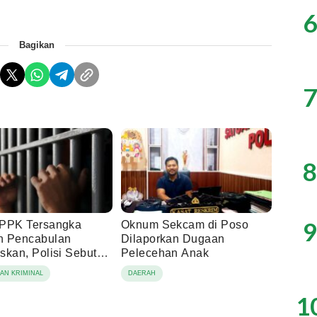
6
Bagikan
7
8
9
PPK Tersangka
Oknum Sekcam di Poso
n Pencabulan
Dilaporkan Dugaan
skan, Polisi Sebut
Pelecehan Anak
n Dicabut Keluarga
AN KRIMINAL
DAERAH
n
1