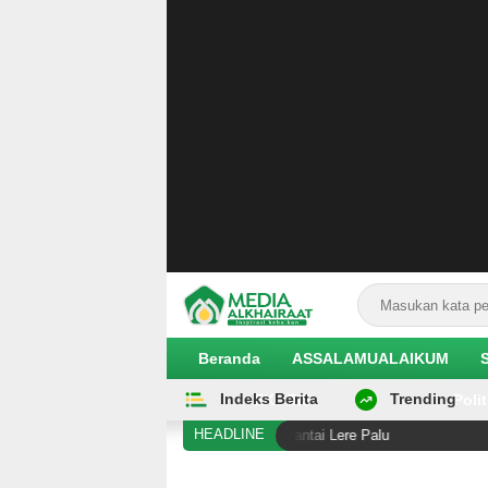
Beranda
ASSALAMUALAIKUM
Indeks Berita
Trending
EKOBIS
Polit
HEADLINE
emukan Dicabik Dua Buaya di Pantai Lere Palu
Disebu