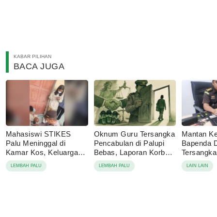
KABAR PILIHAN
BACA JUGA
Mahasiswi STIKES
Oknum Guru Tersangka
Mantan Ke
Palu Meninggal di
Pencabulan di Palupi
Bapenda 
Kamar Kos, Keluarga
Bebas, Laporan Korban
Tersangk
Tolak Autopsi
Berujung Damai
Korupsi P
LEMBAH PALU
LEMBAH PALU
LAIN LAIN