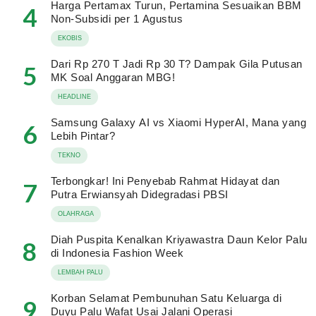
Harga Pertamax Turun, Pertamina Sesuaikan BBM
4
Non-Subsidi per 1 Agustus
EKOBIS
Dari Rp 270 T Jadi Rp 30 T? Dampak Gila Putusan
5
MK Soal Anggaran MBG!
HEADLINE
Samsung Galaxy AI vs Xiaomi HyperAI, Mana yang
6
Lebih Pintar?
TEKNO
Terbongkar! Ini Penyebab Rahmat Hidayat dan
7
Putra Erwiansyah Didegradasi PBSI
OLAHRAGA
Diah Puspita Kenalkan Kriyawastra Daun Kelor Palu
8
di Indonesia Fashion Week
LEMBAH PALU
Korban Selamat Pembunuhan Satu Keluarga di
9
Duyu Palu Wafat Usai Jalani Operasi