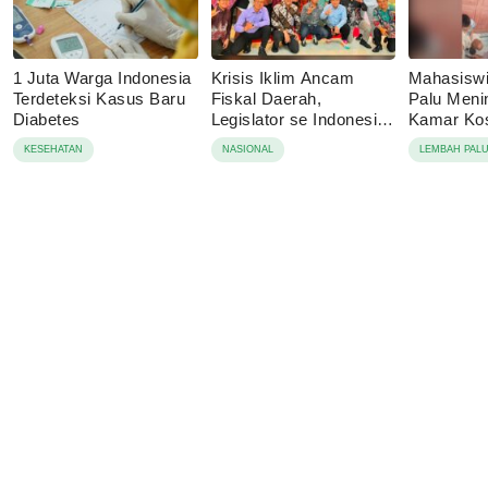
1 Juta Warga Indonesia
Krisis Iklim Ancam
Mahasisw
Terdeteksi Kasus Baru
Fiskal Daerah,
Palu Menin
Diabetes
Legislator se Indonesia
Kamar Kos
Dorong APBD Berbasis
Tolak Auto
KESEHATAN
NASIONAL
LEMBAH PAL
Ketahanan Lingkungan