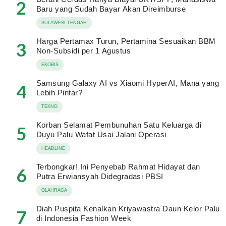
2
Baru yang Sudah Bayar Akan Direimburse
SULAWESI TENGAH
Harga Pertamax Turun, Pertamina Sesuaikan BBM
3
Non-Subsidi per 1 Agustus
EKOBIS
Samsung Galaxy AI vs Xiaomi HyperAI, Mana yang
4
Lebih Pintar?
TEKNO
Korban Selamat Pembunuhan Satu Keluarga di
5
Duyu Palu Wafat Usai Jalani Operasi
HEADLINE
Terbongkar! Ini Penyebab Rahmat Hidayat dan
6
Putra Erwiansyah Didegradasi PBSI
OLAHRAGA
Diah Puspita Kenalkan Kriyawastra Daun Kelor Palu
7
di Indonesia Fashion Week