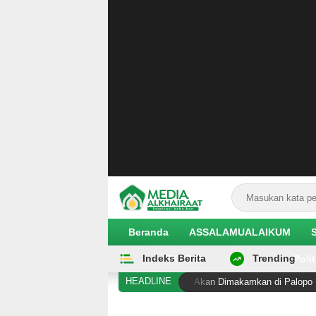
Beranda
ASSALAMUALAIKUM
Indeks Berita
Trending
EKOBIS
Polit
HEADLINE
 Pembunuhan di Duyu Meninggal, Akan Dimakamkan di Palopo