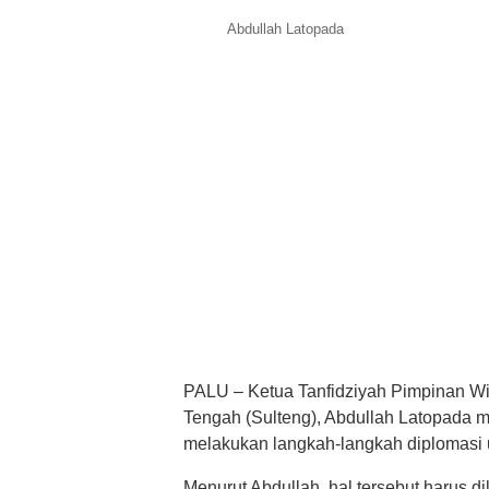
Abdullah Latopada
PALU – Ketua Tanfidziyah Pimpinan W
Tengah (Sulteng), Abdullah Latopada 
melakukan langkah-langkah diplomasi u
Menurut Abdullah, hal tersebut harus d