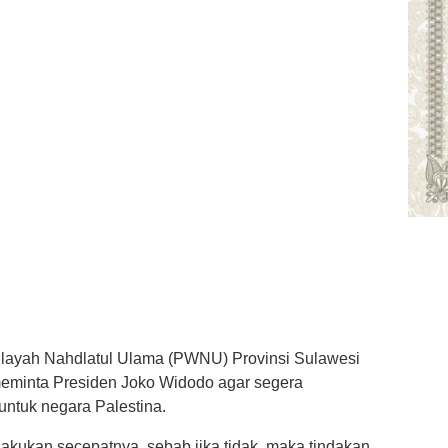
ilayah Nahdlatul Ulama (PWNU) Provinsi Sulawesi
meminta Presiden Joko Widodo agar segera
ntuk negara Palestina.
ilakukan secepatnya, sebab jika tidak, maka tindakan