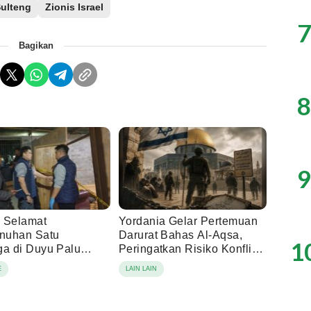
ulteng
Zionis Israel
7
Bagikan
8
9
 Selamat
Yordania Gelar Pertemuan
nuhan Satu
Darurat Bahas Al-Aqsa,
1
ga di Duyu Palu
Peringatkan Risiko Konflik
Usai Jalani Operasi
Agama
E
LAIN LAIN