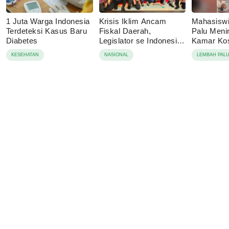
1 Juta Warga Indonesia
Krisis Iklim Ancam
Mahasisw
Terdeteksi Kasus Baru
Fiskal Daerah,
Palu Menin
Diabetes
Legislator se Indonesia
Kamar Kos
Dorong APBD Berbasis
Tolak Auto
KESEHATAN
NASIONAL
LEMBAH PAL
Ketahanan Lingkungan