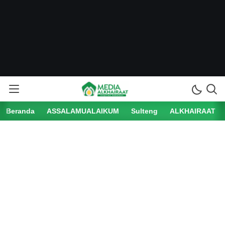
Beranda
ASSALAMUALAIKUM
Sulteng
ALKHAIRAAT