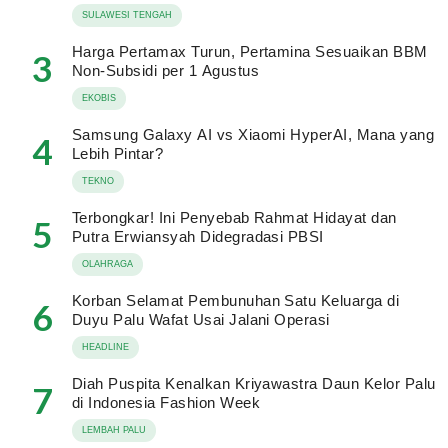
SULAWESI TENGAH
Harga Pertamax Turun, Pertamina Sesuaikan BBM
3
Non-Subsidi per 1 Agustus
EKOBIS
Samsung Galaxy AI vs Xiaomi HyperAI, Mana yang
4
Lebih Pintar?
TEKNO
Terbongkar! Ini Penyebab Rahmat Hidayat dan
5
Putra Erwiansyah Didegradasi PBSI
OLAHRAGA
Korban Selamat Pembunuhan Satu Keluarga di
6
Duyu Palu Wafat Usai Jalani Operasi
HEADLINE
Diah Puspita Kenalkan Kriyawastra Daun Kelor Palu
7
di Indonesia Fashion Week
LEMBAH PALU