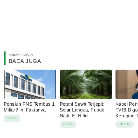
KABAR PILIHAN
BACA JUGA
Pensiun PNS Tembus 1
Petani Sawit Terjepit:
Kabel Pen
Miliar? Ini Faktanya
Solar Langka, Pupuk
TVRI Digo
Naik, El Niño
Kerugian
EKOBIS
Mengancam
Juta
EKOBIS
DAERAH