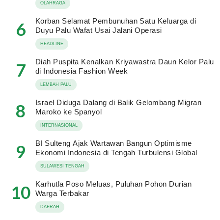
OLAHRAGA
Korban Selamat Pembunuhan Satu Keluarga di
6
Duyu Palu Wafat Usai Jalani Operasi
HEADLINE
Diah Puspita Kenalkan Kriyawastra Daun Kelor Palu
7
di Indonesia Fashion Week
LEMBAH PALU
Israel Diduga Dalang di Balik Gelombang Migran
8
Maroko ke Spanyol
INTERNASIONAL
BI Sulteng Ajak Wartawan Bangun Optimisme
9
Ekonomi Indonesia di Tengah Turbulensi Global
SULAWESI TENGAH
Karhutla Poso Meluas, Puluhan Pohon Durian
10
Warga Terbakar
DAERAH