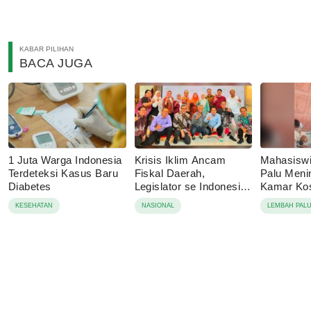
KABAR PILIHAN
BACA JUGA
1 Juta Warga Indonesia
Krisis Iklim Ancam
Mahasisw
Terdeteksi Kasus Baru
Fiskal Daerah,
Palu Menin
Diabetes
Legislator se Indonesia
Kamar Kos
Dorong APBD Berbasis
Tolak Auto
KESEHATAN
NASIONAL
LEMBAH PAL
Ketahanan Lingkungan