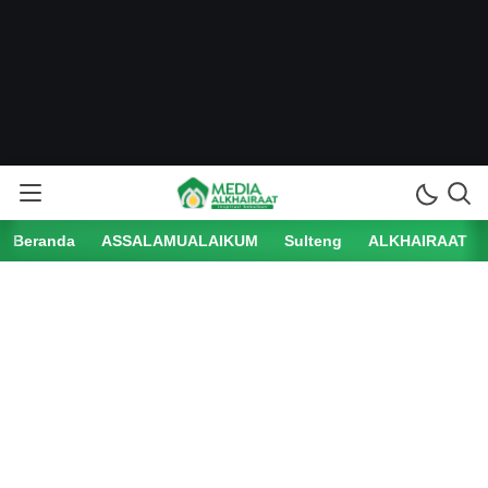
Beranda
ASSALAMUALAIKUM
Sulteng
ALKHAIRAAT