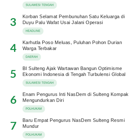
SULAWESI TENGAH
Korban Selamat Pembunuhan Satu Keluarga di
3
Duyu Palu Wafat Usai Jalani Operasi
HEADLINE
Karhutla Poso Meluas, Puluhan Pohon Durian
4
Warga Terbakar
DAERAH
BI Sulteng Ajak Wartawan Bangun Optimisme
5
Ekonomi Indonesia di Tengah Turbulensi Global
SULAWESI TENGAH
Enam Pengurus Inti NasDem di Sulteng Kompak
6
Mengundurkan Diri
POLHUKAM
Baru Empat Pengurus NasDem Sulteng Resmi
7
Mundur
POLHUKAM