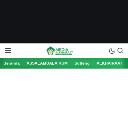
Beranda
ASSALAMUALAIKUM
Sulteng
ALKHAIRAAT