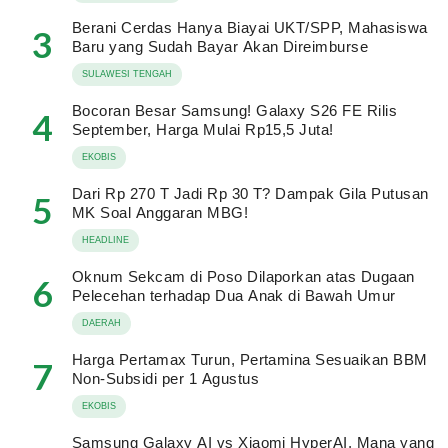
Berani Cerdas Hanya Biayai UKT/SPP, Mahasiswa
3
Baru yang Sudah Bayar Akan Direimburse
SULAWESI TENGAH
Bocoran Besar Samsung! Galaxy S26 FE Rilis
4
September, Harga Mulai Rp15,5 Juta!
EKOBIS
Dari Rp 270 T Jadi Rp 30 T? Dampak Gila Putusan
5
MK Soal Anggaran MBG!
HEADLINE
Oknum Sekcam di Poso Dilaporkan atas Dugaan
6
Pelecehan terhadap Dua Anak di Bawah Umur
DAERAH
Harga Pertamax Turun, Pertamina Sesuaikan BBM
7
Non-Subsidi per 1 Agustus
EKOBIS
Samsung Galaxy AI vs Xiaomi HyperAI, Mana yang