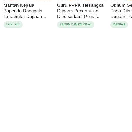
Mantan Kepala
Guru PPPK Tersangka
Oknum Se
Bapenda Donggala
Dugaan Pencabulan
Poso Dila
Tersangka Dugaan
Dibebaskan, Polisi
Dugaan P
Korupsi Pajak Tambang
Sebut Laporan Dicabut
Anak
LAIN LAIN
HUKUM DAN KRIMINAL
DAERAH
Keluarga Korban