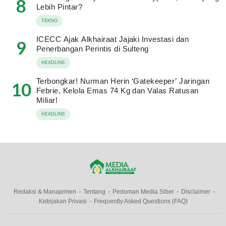
8
Lebih Pintar?
TEKNO
ICECC Ajak Alkhairaat Jajaki Investasi dan
9
Penerbangan Perintis di Sulteng
HEADLINE
Terbongkar! Nurman Herin ‘Gatekeeper’ Jaringan
10
Febrie, Kelola Emas 74 Kg dan Valas Ratusan
Miliar!
HEADLINE
Redaksi & Manajemen
Tentang
Pedoman Media Siber
Disclaimer
Kebijakan Privasi
Frequently Asked Questions (FAQ)