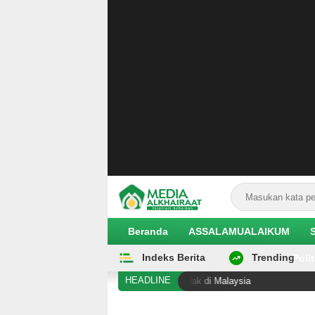
Beranda
ASSALAMUALAIKUM
Indeks Berita
Trending
EKOBIS
Polit
HEADLINE
l Sigi Diduga Alami Pelanggaran Hak di Malaysia
Hilan