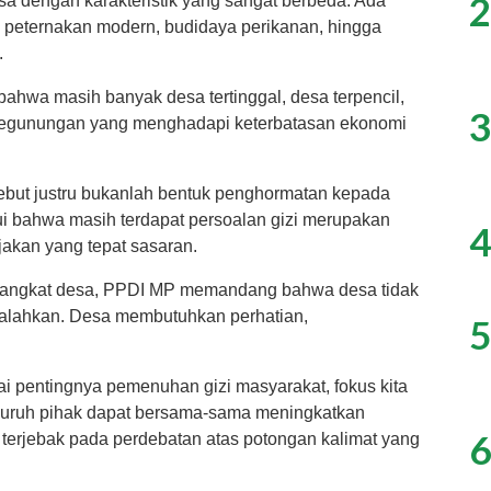
2
desa dengan karakteristik yang sangat berbeda. Ada
ki peternakan modern, budidaya perikanan, hingga
.
bahwa masih banyak desa tertinggal, desa terpencil,
3
 pegunungan yang menghadapi keterbatasan ekonomi
ebut justru bukanlah bentuk penghormatan kepada
i bahwa masih terdapat persoalan gizi merupakan
4
akan yang tepat sasaran.
rangkat desa, PPDI MP memandang bahwa desa tidak
alahkan. Desa membutuhkan perhatian,
5
i pentingnya pemenuhan gizi masyarakat, fokus kita
luruh pihak dapat bersama-sama meningkatkan
6
terjebak pada perdebatan atas potongan kalimat yang