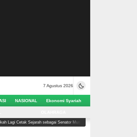
7 Agustus 2026
ASI
NASIONAL
Ekonomi Syariah
L
OLAHRAGA
ak Sejarah sebagai Senator Muslim Pertama AS
Buru