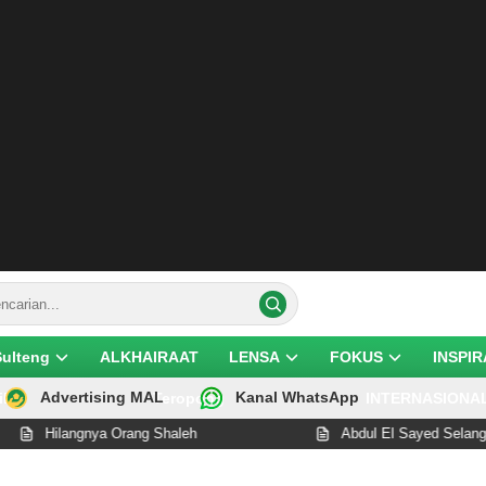
Sulteng
ALKHAIRAAT
LENSA
FOKUS
INSPIR
Advertising MAL
Kanal WhatsApp
ik
Teropong
INTERNASIONA
gnya Orang Shaleh
Abdul El Sayed Selangkah Lagi Cet