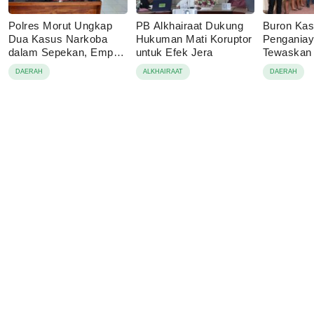
Polres Morut Ungkap
PB Alkhairaat Dukung
Buron Ka
Dua Kasus Narkoba
Hukuman Mati Koruptor
Pengania
dalam Sepekan, Empat
untuk Efek Jera
Tewaskan 
Pelaku Ditangkap
Bahodopi 
DAERAH
ALKHAIRAAT
DAERAH
Buton