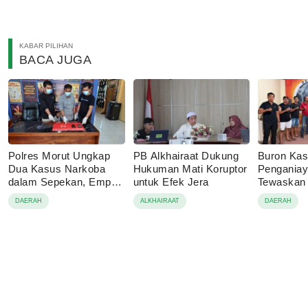
KABAR PILIHAN
BACA JUGA
Polres Morut Ungkap
PB Alkhairaat Dukung
Buron Ka
Dua Kasus Narkoba
Hukuman Mati Koruptor
Pengania
dalam Sepekan, Empat
untuk Efek Jera
Tewaskan 
Pelaku Ditangkap
Bahodopi 
DAERAH
ALKHAIRAAT
DAERAH
Buton