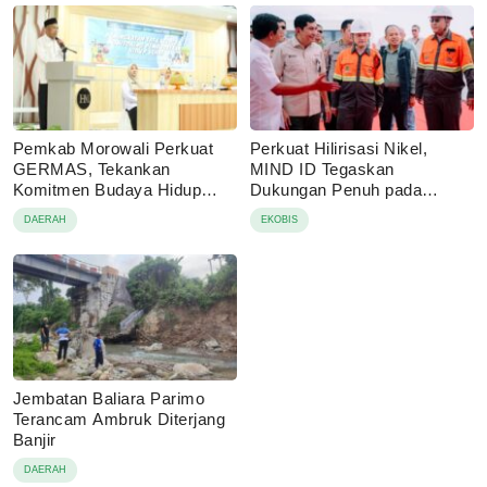
Pemkab Morowali Perkuat
Perkuat Hilirisasi Nikel,
GERMAS, Tekankan
MIND ID Tegaskan
Komitmen Budaya Hidup
Dukungan Penuh pada
Sehat
Operasional PT Vale di
DAERAH
EKOBIS
Pomalaa
Jembatan Baliara Parimo
Terancam Ambruk Diterjang
Banjir
DAERAH