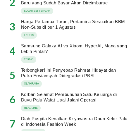
2
Baru yang Sudah Bayar Akan Direimburse
SULAWESI TENGAH
Harga Pertamax Turun, Pertamina Sesuaikan BBM
3
Non-Subsidi per 1 Agustus
EKOBIS
Samsung Galaxy AI vs Xiaomi HyperAI, Mana yang
4
Lebih Pintar?
TEKNO
Terbongkar! Ini Penyebab Rahmat Hidayat dan
5
Putra Erwiansyah Didegradasi PBSI
OLAHRAGA
Korban Selamat Pembunuhan Satu Keluarga di
6
Duyu Palu Wafat Usai Jalani Operasi
HEADLINE
Diah Puspita Kenalkan Kriyawastra Daun Kelor Palu
7
di Indonesia Fashion Week