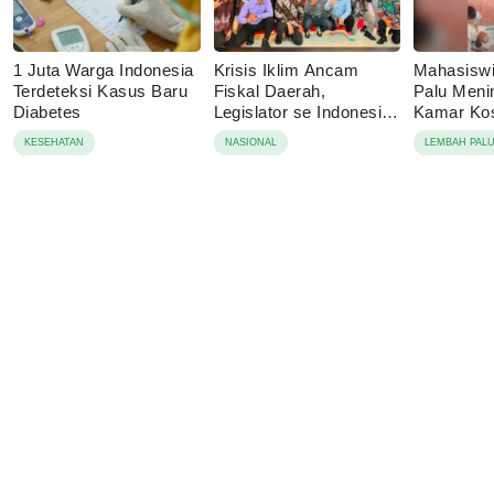
1 Juta Warga Indonesia
Krisis Iklim Ancam
Mahasisw
Terdeteksi Kasus Baru
Fiskal Daerah,
Palu Menin
Diabetes
Legislator se Indonesia
Kamar Kos
Dorong APBD Berbasis
Tolak Auto
KESEHATAN
NASIONAL
LEMBAH PAL
Ketahanan Lingkungan