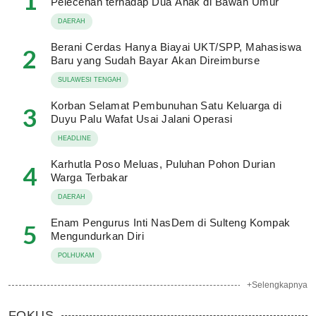
1
Pelecehan terhadap Dua Anak di Bawah Umur
DAERAH
Berani Cerdas Hanya Biayai UKT/SPP, Mahasiswa
2
Baru yang Sudah Bayar Akan Direimburse
SULAWESI TENGAH
Korban Selamat Pembunuhan Satu Keluarga di
3
Duyu Palu Wafat Usai Jalani Operasi
HEADLINE
Karhutla Poso Meluas, Puluhan Pohon Durian
4
Warga Terbakar
DAERAH
Enam Pengurus Inti NasDem di Sulteng Kompak
5
Mengundurkan Diri
POLHUKAM
+Selengkapnya
FOKUS