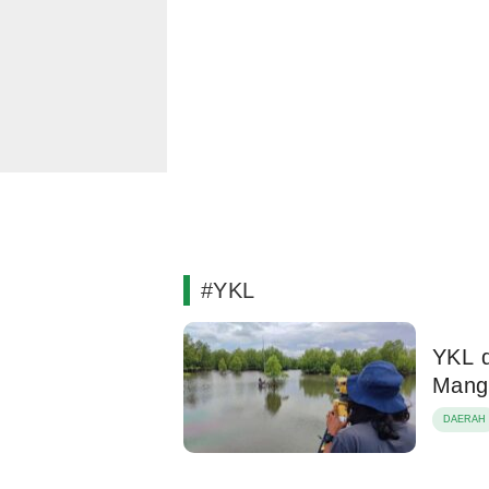
#YKL
YKL d
Mangr
DAERAH