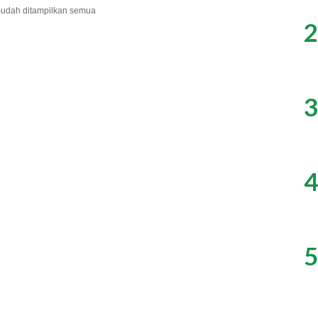
udah ditampilkan semua
2
3
4
5