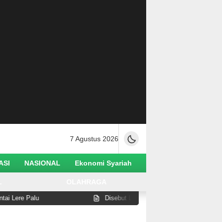
7 Agustus 2026
ASI
NASIONAL
Ekonomi Syariah
L
OLAHRAGA
e Palu
Disebut Lakukan Pelanggaran di Pantai Watus