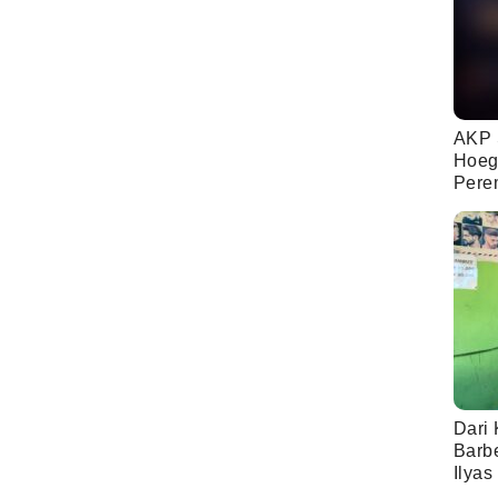
AKP 
Hoeg
Pere
Dari 
Barb
Ilyas