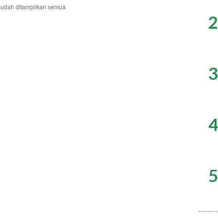
udah ditampilkan semua
2
3
4
5