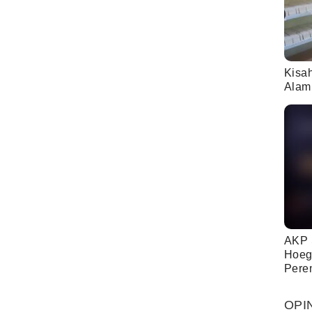
Kisa
Alam
AKP 
Hoeg
Pere
OPI