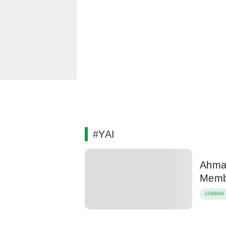
#YAI
Ahmad
Memb
LEMBAH 