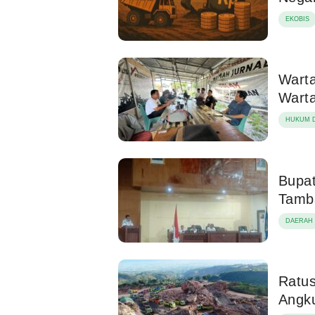
EKOBIS
Warta
Warta
HUKUM D
Bupat
Tamba
DAERAH
Ratus
Angku