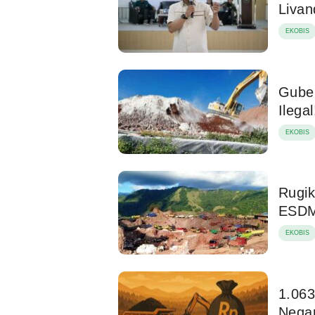
Liva
EKOBIS
Gube
Ilegal
EKOBIS
Rugik
ESDM 
EKOBIS
1.063
Negar