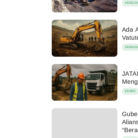
HEADLIN
Ada A
Vatu
HEADLIN
JATA
Meng
EKOBIS
Guber
Alian
“Bera