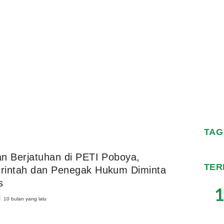
TAG
n Berjatuhan di PETI Poboya,
TER
rintah dan Penegak Hukum Diminta
s
1
10 bulan yang lalu