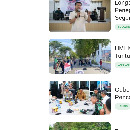
Longs
Pene
Seger
SULAWES
HMI 
Tuntu
LAIN LAI
Gube
Renca
EKOBIS