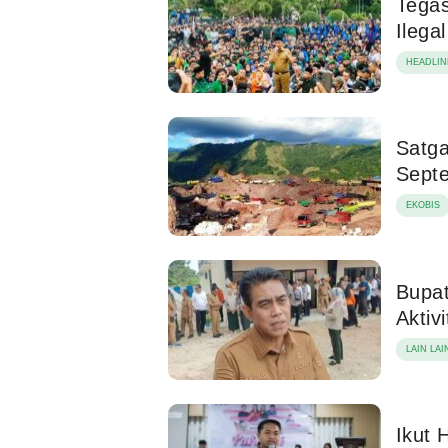
Tega
Ilega
HEADLIN
Satga
Sept
EKOBIS
Bupat
Aktiv
LAIN LAI
Ikut 