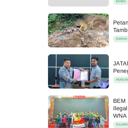
EKOBIS
Petan
Tamb
DAERAH
JATA
Pene
HEADLIN
BEM 
Ilega
WNA
SULAWES