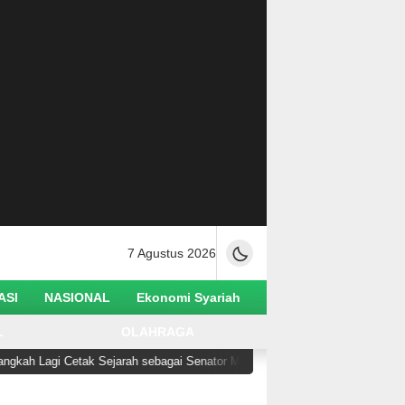
7 Agustus 2026
ASI
NASIONAL
Ekonomi Syariah
L
OLAHRAGA
 Lagi Cetak Sejarah sebagai Senator Muslim Pertama AS