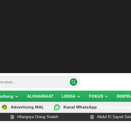
Sulteng
ALKHAIRAAT
LENSA
FOKUS
INSPIR
Advertising MAL
Kanal WhatsApp
ik
Teropong
INTERNASIONA
Hilangnya Orang Shaleh
Abdul El Sayed Selangkah