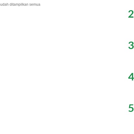
udah ditampilkan semua
2
3
4
5