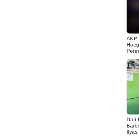
AKP 
Hoeg
Pere
Dari 
Barb
Ilyas