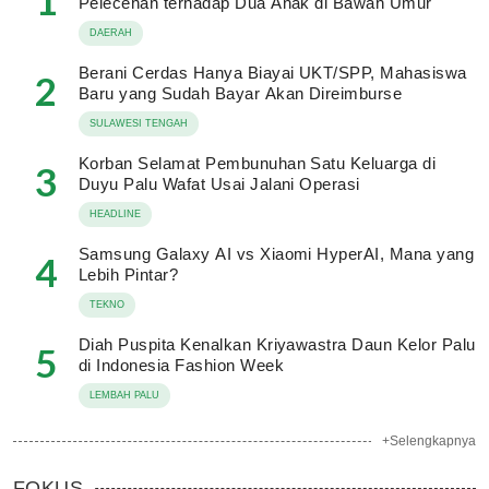
1
Pelecehan terhadap Dua Anak di Bawah Umur
DAERAH
Berani Cerdas Hanya Biayai UKT/SPP, Mahasiswa
2
Baru yang Sudah Bayar Akan Direimburse
SULAWESI TENGAH
Korban Selamat Pembunuhan Satu Keluarga di
3
Duyu Palu Wafat Usai Jalani Operasi
HEADLINE
Samsung Galaxy AI vs Xiaomi HyperAI, Mana yang
4
Lebih Pintar?
TEKNO
Diah Puspita Kenalkan Kriyawastra Daun Kelor Palu
5
di Indonesia Fashion Week
LEMBAH PALU
+Selengkapnya
FOKUS