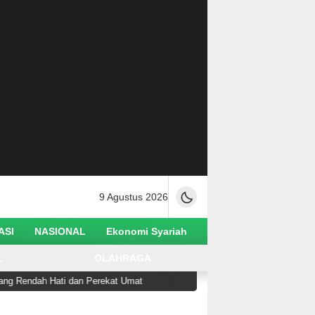
9 Agustus 2026
ASI
NASIONAL
Ekonomi Syariah
L
OLAHRAGA
dah Hati dan Perekat Umat
Ketua Utama Alkhairaat S