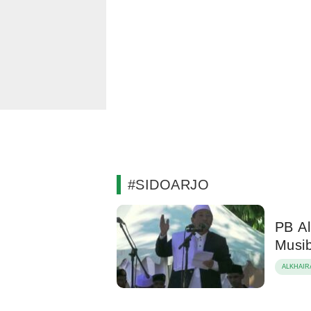
#SIDOARJO
PB Al
Musib
ALKHAIR