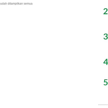
udah ditampilkan semua
2
3
4
5