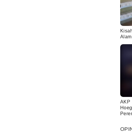
Kisa
Alam
AKP 
Hoeg
Pere
OPI