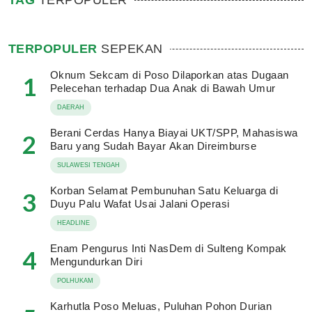
TAG
TERPOPULER
TERPOPULER
SEPEKAN
Oknum Sekcam di Poso Dilaporkan atas Dugaan
1
Pelecehan terhadap Dua Anak di Bawah Umur
DAERAH
Berani Cerdas Hanya Biayai UKT/SPP, Mahasiswa
2
Baru yang Sudah Bayar Akan Direimburse
SULAWESI TENGAH
Korban Selamat Pembunuhan Satu Keluarga di
3
Duyu Palu Wafat Usai Jalani Operasi
HEADLINE
Enam Pengurus Inti NasDem di Sulteng Kompak
4
Mengundurkan Diri
POLHUKAM
Karhutla Poso Meluas, Puluhan Pohon Durian