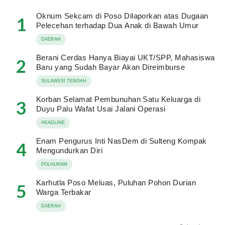
Oknum Sekcam di Poso Dilaporkan atas Dugaan
1
Pelecehan terhadap Dua Anak di Bawah Umur
DAERAH
Berani Cerdas Hanya Biayai UKT/SPP, Mahasiswa
2
Baru yang Sudah Bayar Akan Direimburse
SULAWESI TENGAH
Korban Selamat Pembunuhan Satu Keluarga di
3
Duyu Palu Wafat Usai Jalani Operasi
HEADLINE
Enam Pengurus Inti NasDem di Sulteng Kompak
4
Mengundurkan Diri
POLHUKAM
Karhutla Poso Meluas, Puluhan Pohon Durian
5
Warga Terbakar
DAERAH