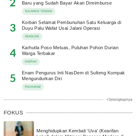
2
Baru yang Sudah Bayar Akan Direimburse
SULAWESI TENGAH
Korban Selamat Pembunuhan Satu Keluarga di
3
Duyu Palu Wafat Usai Jalani Operasi
HEADLINE
Karhutla Poso Meluas, Puluhan Pohon Durian
4
Warga Terbakar
DAERAH
Enam Pengurus Inti NasDem di Sulteng Kompak
5
Mengundurkan Diri
POLHUKAM
+Selengkapnya
FOKUS
Menghidupkan Kembali ‘Uva’ (Kearifan