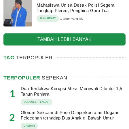
Mahasiswa Unisa Desak Polisi Segera
Tangkap Plered, Penghina Guru Tua
ALKHAIRAAT
1 tahun yang lalu
TAMBAH LEBIH BANYAK
TAG
TERPOPULER
TERPOPULER
SEPEKAN
Dua Terdakwa Korupsi Mess Morowali Dituntut 1,5
1
Tahun Penjara
SULAWESI TENGAH
Oknum Sekcam di Poso Dilaporkan atas Dugaan
2
Pelecehan terhadap Dua Anak di Bawah Umur
DAERAH