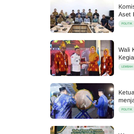
Komi
Aset
POLITIK
Wali
Kegia
LEMBAH 
Ketua
menj
POLITIK