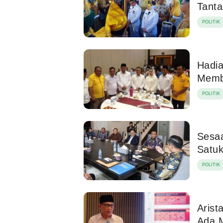
Tanta
POLITIK
Hadi
Memb
POLITIK
Sesaa
Satu
POLITIK
Arist
Ada 