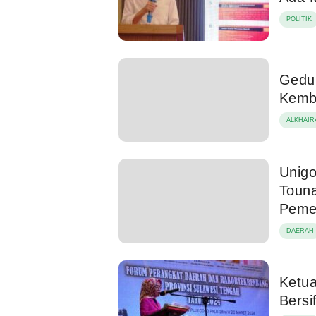
POLITIK
Gedun
Kemb
ALKHAIR
Unig
Touna
Peme
DAERAH
Ketu
Bersi