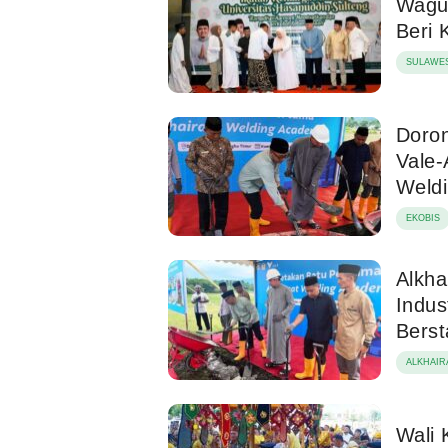
Wagu
Beri 
SULAWES
Doron
Vale-
Weld
EKOBIS
Alkha
Indus
Berst
ALKHAIR
Wali 