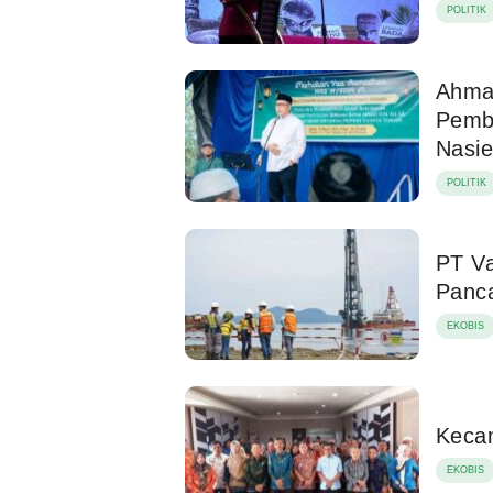
POLITIK
Ahmad
Pemb
Nasie
POLITIK
PT Va
Panca
EKOBIS
Keca
EKOBIS