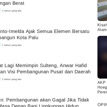
ngan Berat
1 tahun yang lalu
Kisa
Alam
anto-Imelda Ajak Semua Elemen Bersatu
angun Kota Palu
1 tahun yang lalu
t Lagi Memimpin Sulteng, Anwar Hafid
kan Visi Pembangunan Pusat dan Daerah
2 tahun yang lalu
AKP 
Hoeg
Pere
an: Pembangunan akan Gagal Jika Tidak
OPI
Masa Depan Bagi Lingkungan Hidup