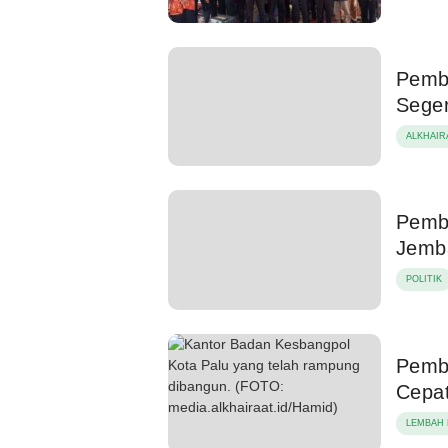
Pemb
Seger
ALKHAIR
Pemb
Jemba
POLITIK
Pemb
Cepat
LEMBAH 