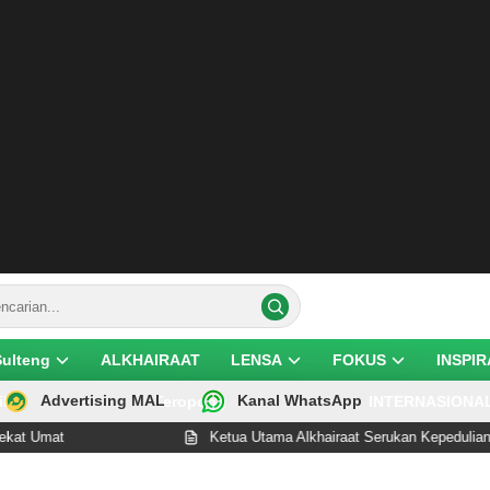
Sulteng
ALKHAIRAAT
LENSA
FOKUS
INSPIR
Advertising MAL
Kanal WhatsApp
ik
Teropong
INTERNASIONA
mat
Ketua Utama Alkhairaat Serukan Kepedulian dan 