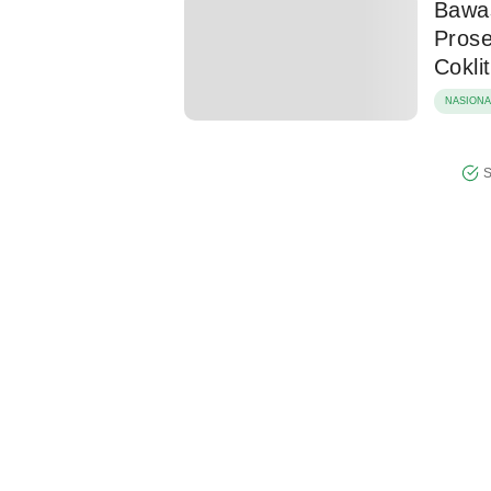
Bawa
Prose
Coklit
NASIONA
S