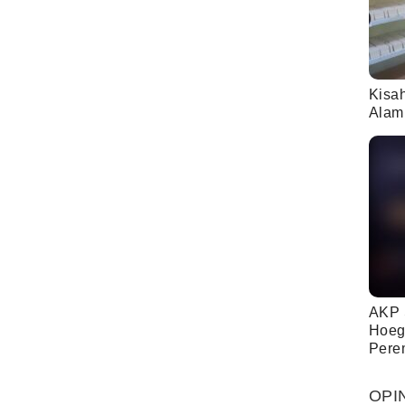
Kisa
Alam
AKP 
Hoeg
Pere
OPI