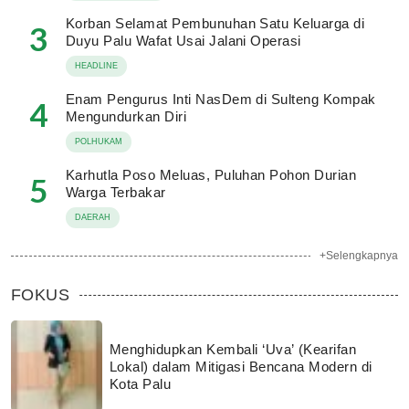
Korban Selamat Pembunuhan Satu Keluarga di
3
Duyu Palu Wafat Usai Jalani Operasi
HEADLINE
Enam Pengurus Inti NasDem di Sulteng Kompak
4
Mengundurkan Diri
POLHUKAM
Karhutla Poso Meluas, Puluhan Pohon Durian
5
Warga Terbakar
DAERAH
+Selengkapnya
FOKUS
Menghidupkan Kembali ‘Uva’ (Kearifan
Lokal) dalam Mitigasi Bencana Modern di
Kota Palu