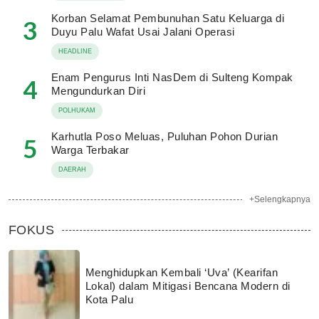
Korban Selamat Pembunuhan Satu Keluarga di
3
Duyu Palu Wafat Usai Jalani Operasi
HEADLINE
Enam Pengurus Inti NasDem di Sulteng Kompak
4
Mengundurkan Diri
POLHUKAM
Karhutla Poso Meluas, Puluhan Pohon Durian
5
Warga Terbakar
DAERAH
+Selengkapnya
FOKUS
Menghidupkan Kembali ‘Uva’ (Kearifan
Lokal) dalam Mitigasi Bencana Modern di
Kota Palu