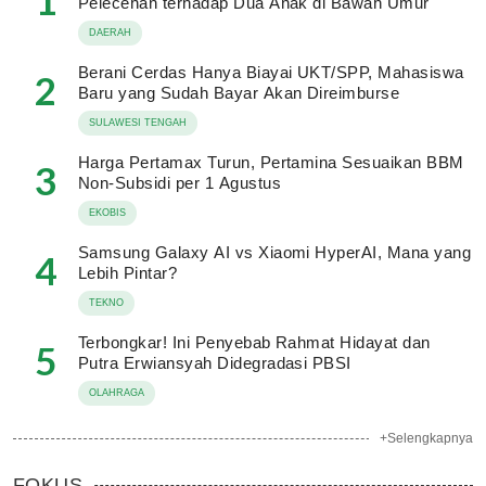
1
Pelecehan terhadap Dua Anak di Bawah Umur
DAERAH
Berani Cerdas Hanya Biayai UKT/SPP, Mahasiswa
2
Baru yang Sudah Bayar Akan Direimburse
SULAWESI TENGAH
Harga Pertamax Turun, Pertamina Sesuaikan BBM
3
Non-Subsidi per 1 Agustus
EKOBIS
Samsung Galaxy AI vs Xiaomi HyperAI, Mana yang
4
Lebih Pintar?
TEKNO
Terbongkar! Ini Penyebab Rahmat Hidayat dan
5
Putra Erwiansyah Didegradasi PBSI
OLAHRAGA
+Selengkapnya
FOKUS