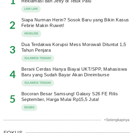
1
Reklamasi dan Jetty di Teluk Palu
LAIN LAIN
Siapa Nurman Herin? Sosok Baru yang Bikin Kasus
2
Febrie Makin Ruwet!
HEADLINE
Dua Terdakwa Korupsi Mess Morowali Dituntut 1,5
3
Tahun Penjara
SULAWESI TENGAH
Berani Cerdas Hanya Biayai UKT/SPP, Mahasiswa
4
Baru yang Sudah Bayar Akan Direimburse
SULAWESI TENGAH
Bocoran Besar Samsung! Galaxy S26 FE Rilis
5
September, Harga Mulai Rp15,5 Juta!
EKOBIS
+Selengkapnya
FOKUS