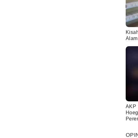
Kisa
Alam
AKP 
Hoeg
Pere
OPI