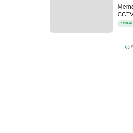
Mema
CCTV
DAERAH
S