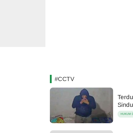
#CCTV
Terdu
Sind
HUKUM D