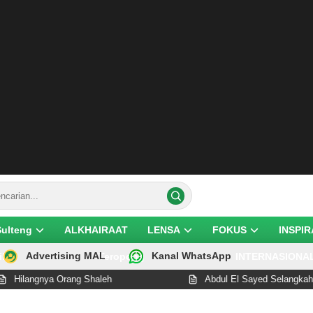
Sulteng
ALKHAIRAAT
LENSA
FOKUS
INSPIR
Advertising MAL
Kanal WhatsApp
ik
Teropong
INTERNASIONA
langnya Orang Shaleh
Abdul El Sayed Selangkah Lagi 