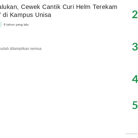
lukan, Cewek Cantik Curi Helm Terekam
2
 di Kampus Unisa
9 tahun yang lalu
3
udah ditampilkan semua
4
5