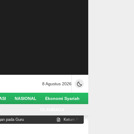
8 Agustus 2026
ASI
NASIONAL
Ekonomi Syariah
L
OLAHRAGA
da Guru
Ketum PB Alkhairaat Ajak Jadikan Haul Habib 