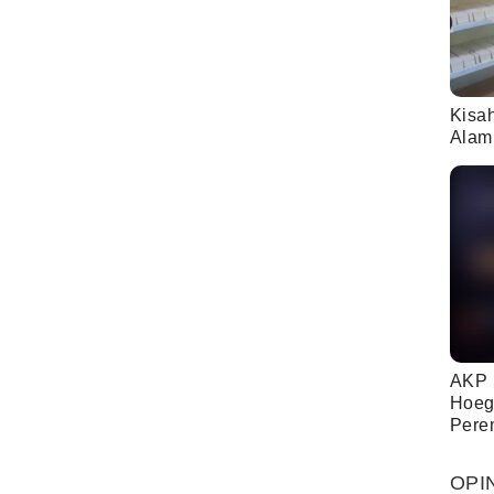
Kisa
Alam
AKP 
Hoeg
Pere
OPI