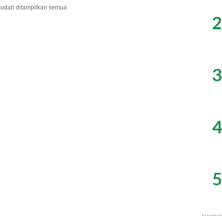
udah ditampilkan semua
2
3
4
5