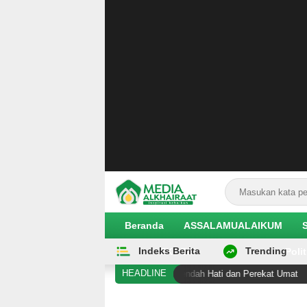
Media Alkhairaat
Inspirasi Kebaikan
Beranda
ASSALAMUALAIKUM
Indeks Berita
Trending
EKOBIS
Polit
HEADLINE
 Habib Saggaf sebagai Ulama yang Rendah Hati dan Perekat Umat