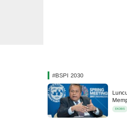
#BSPI 2030
Luncu
Mempe
EKOBIS