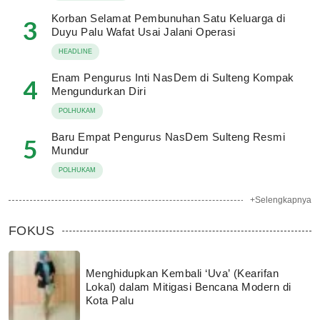
Korban Selamat Pembunuhan Satu Keluarga di
3
Duyu Palu Wafat Usai Jalani Operasi
HEADLINE
Enam Pengurus Inti NasDem di Sulteng Kompak
4
Mengundurkan Diri
POLHUKAM
Baru Empat Pengurus NasDem Sulteng Resmi
5
Mundur
POLHUKAM
+Selengkapnya
FOKUS
Menghidupkan Kembali ‘Uva’ (Kearifan
Lokal) dalam Mitigasi Bencana Modern di
Kota Palu