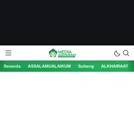
Media Alkhairaat
Inspirasi Kebaikan
Beranda
ASSALAMUALAIKUM
Sulteng
ALKHAIRAAT