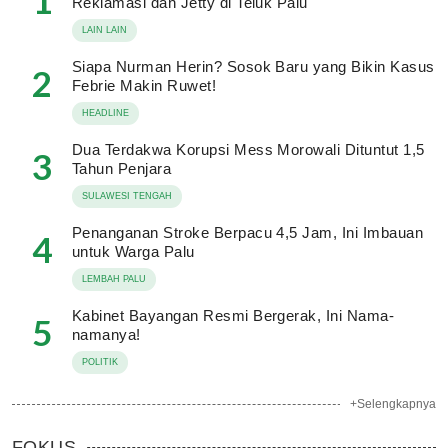
1
Reklamasi dan Jetty di Teluk Palu
LAIN LAIN
Siapa Nurman Herin? Sosok Baru yang Bikin Kasus
2
Febrie Makin Ruwet!
HEADLINE
Dua Terdakwa Korupsi Mess Morowali Dituntut 1,5
3
Tahun Penjara
SULAWESI TENGAH
Penanganan Stroke Berpacu 4,5 Jam, Ini Imbauan
4
untuk Warga Palu
LEMBAH PALU
Kabinet Bayangan Resmi Bergerak, Ini Nama-
5
namanya!
POLITIK
+Selengkapnya
FOKUS