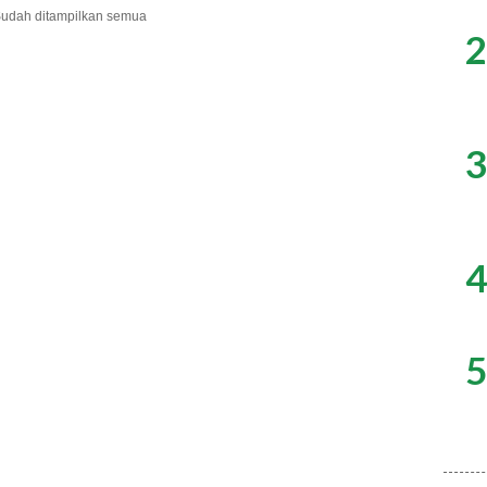
udah ditampilkan semua
2
3
4
5