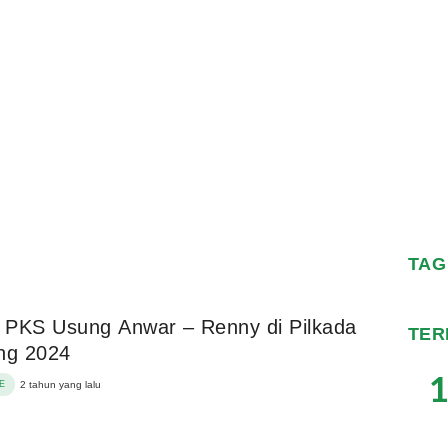
TAG
! PKS Usung Anwar – Renny di Pilkada
TER
ng 2024
1
E
2 tahun yang lalu