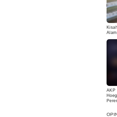
Kisa
Alam
AKP 
Hoeg
Pere
OPI