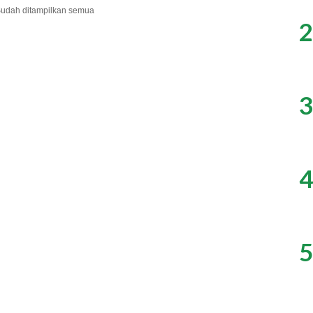
udah ditampilkan semua
2
3
4
5