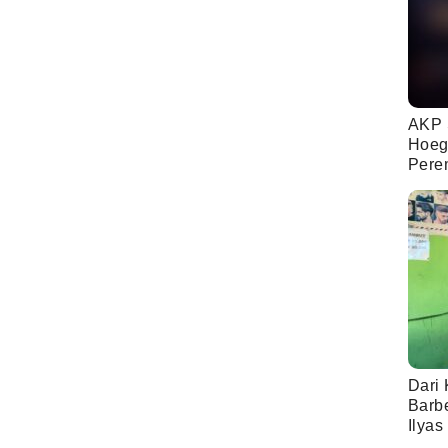
AKP 
Hoeg
Pere
Dari 
Barb
Ilyas