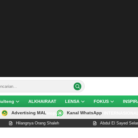
Sulteng
ALKHAIRAAT
LENSA
FOKUS
INSPIR
Advertising MAL
Kanal WhatsApp
ik
Teropong
INTERNASIONA
Hilangnya Orang Shaleh
Abdul El Sayed Selangkah 