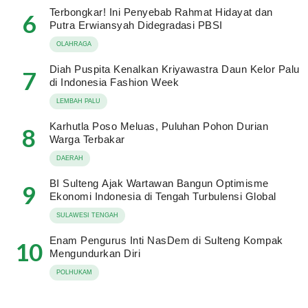
Terbongkar! Ini Penyebab Rahmat Hidayat dan
6
Putra Erwiansyah Didegradasi PBSI
OLAHRAGA
Diah Puspita Kenalkan Kriyawastra Daun Kelor Palu
7
di Indonesia Fashion Week
LEMBAH PALU
Karhutla Poso Meluas, Puluhan Pohon Durian
8
Warga Terbakar
DAERAH
BI Sulteng Ajak Wartawan Bangun Optimisme
9
Ekonomi Indonesia di Tengah Turbulensi Global
SULAWESI TENGAH
Enam Pengurus Inti NasDem di Sulteng Kompak
10
Mengundurkan Diri
POLHUKAM