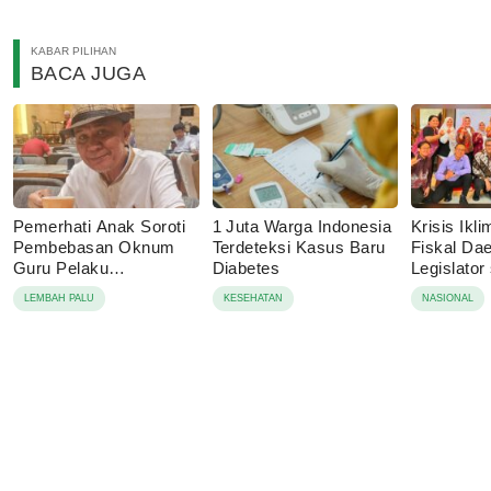
KABAR PILIHAN
BACA JUGA
Pemerhati Anak Soroti
1 Juta Warga Indonesia
Krisis Ik
Pembebasan Oknum
Terdeteksi Kasus Baru
Fiskal Dae
Guru Pelaku
Diabetes
Legislator
Pencabulan, Desak
Dorong A
LEMBAH PALU
KESEHATAN
NASIONAL
Proses Hukum
Ketahanan
Dilanjutkan