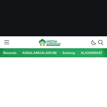
Beranda
ASSALAMUALAIKUM
Sulteng
ALKHAIRAAT