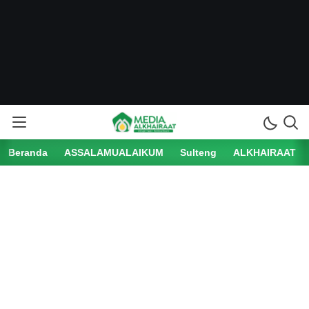
Beranda
ASSALAMUALAIKUM
Sulteng
ALKHAIRAAT