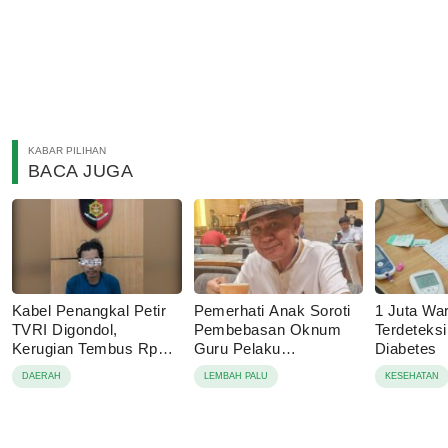
KABAR PILIHAN
BACA JUGA
Kabel Penangkal Petir
Pemerhati Anak Soroti
1 Juta Wa
TVRI Digondol,
Pembebasan Oknum
Terdeteks
Kerugian Tembus Rp80
Guru Pelaku
Diabetes
Juta
Pencabulan, Desak
DAERAH
LEMBAH PALU
KESEHATAN
Proses Hukum
Dilanjutkan