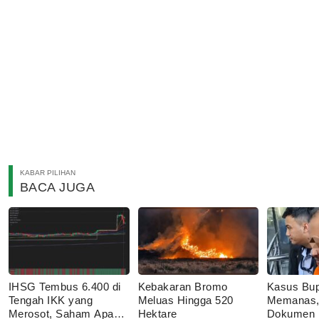
KABAR PILIHAN
BACA JUGA
IHSG Tembus 6.400 di
Kebakaran Bromo
Kasus Bup
Tengah IKK yang
Meluas Hingga 520
Memanas,
Merosot, Saham Apa
Hektare
Dokumen P